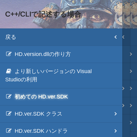
C++/CLIで記述する場合
MOD・開発環境
目次
戻る
戻る
HD version トップ
HD.version.dllの作り方
HD.version.SDK
初期設置
より新しいバージョンの Visual
ModDebugger
武将データ
Studioの利用
C++/CLIで記述する場合
ファイル構成
初めての HD.ver.SDK
C#で記述する場合
各種エディタ
HD.ver.SDK クラス
画像入替
HD.ver.SDK ハンドラ