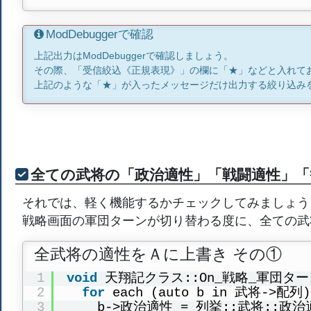
ModDebuggerで確認
上記出力はModDebuggerで確認しましょう。
その際、「受信絞込《正規表現》」の欄に「★」などと入れて
上記のような「★」が入ったメッセージだけ出力する絞り込み
全ての武将の「政治適性」「戦闘適性」「
それでは、軽く機能するかチェックしてみましょう
戦略画面の軍団ターンが切り替わる度に、全ての武
全武将の適性をＡに上書き その①
1
void
天翔記クラス::On_戦略_軍団タ
2
for
each (auto b in 武将->配列)
3
b->政治適性 = 列挙::武将::政治