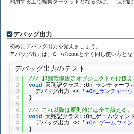
利用する上で編集ターゲットとなるのは、「天翔記ク
デバッグ出力
初めにデバッグ出力を覚えましょう。
デバッグ出力は、C++のcoutと全く同じ使い方と
デバッグ出力のテスト
1
/// 起動環境設定オブジェクトだけ扱え
2
void
天翔記クラス::On_ランチャーウィ
3
デバッグ出力 << 
"★On_ランチャー
4
}
5
6
/// これ以降は原則的には全て扱える。
7
void
天翔記クラス::On_ゲームウィンド
8
デバッグ出力 << 
"★On_ゲームウィ
9
}