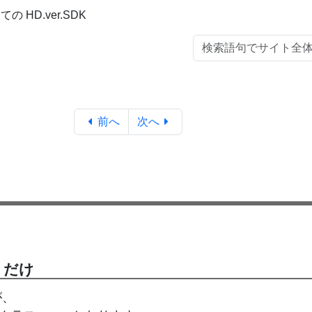
の HD.ver.SDK
前へ
次へ
」だけ
が、