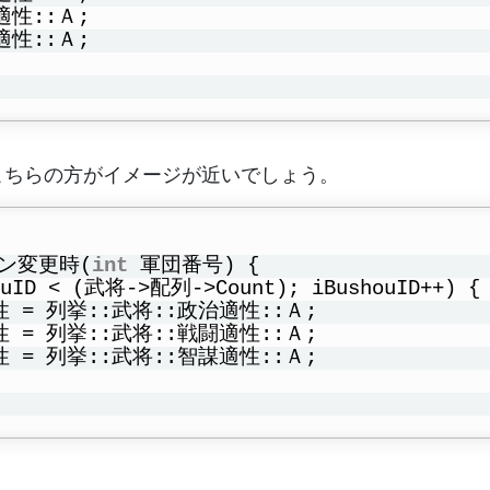
適性::Ａ;
適性::Ａ;
た人はこちらの方がイメージが近いでしょう。
ーン変更時(
int
軍団番号) {
houID < (武将->配列->Count); iBushouID++) {
適性 = 列挙::武将::政治適性::Ａ;
適性 = 列挙::武将::戦闘適性::Ａ;
適性 = 列挙::武将::智謀適性::Ａ;