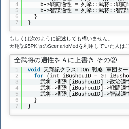
4
b->戦闘適性 = 列挙::武将::戦闘
5
b->智謀適性 = 列挙::武将::智謀
6
}
7
}
もしくは次のように記述しても構いません。
天翔記95PK版のScenarioModを利用してい
全武将の適性をＡに上書き その②
1
void
天翔記クラス::On_戦略_軍団タ
2
for
(
int
iBushouID = 0; iBus
3
武将->配列[iBushouID]->政治
4
武将->配列[iBushouID]->戦闘
5
武将->配列[iBushouID]->智謀
6
}
7
}