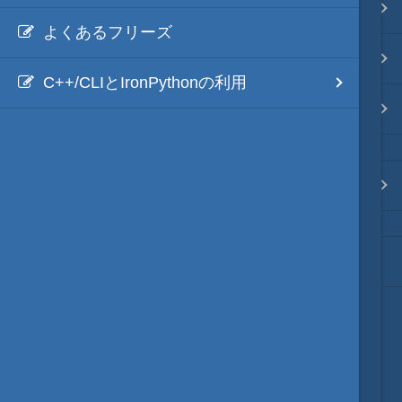
映像入替
よくあるフリーズ
音入替
C++/CLIとIronPythonの利用
MOD・開発環境
質問・コンタクト
天翔記 95wpk のホームへ