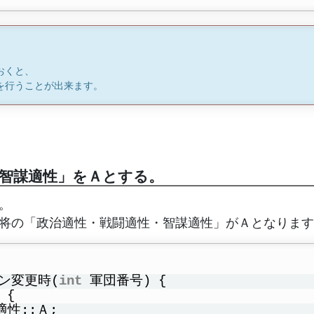
おくと、
を行うことが出来ます。
智謀適性」をＡとする。
。
将の「政治適性・戦闘適性・智謀適性」がＡとなります
ーン変更時(
int
軍団番号) {
 {
適性::Ａ;