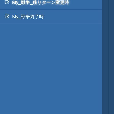
My_戦争_残りターン変更時
映像入替
My_戦争終了時
音入替
MOD・開発環境
質問・コンタクト
天翔記 95wpk のホームへ