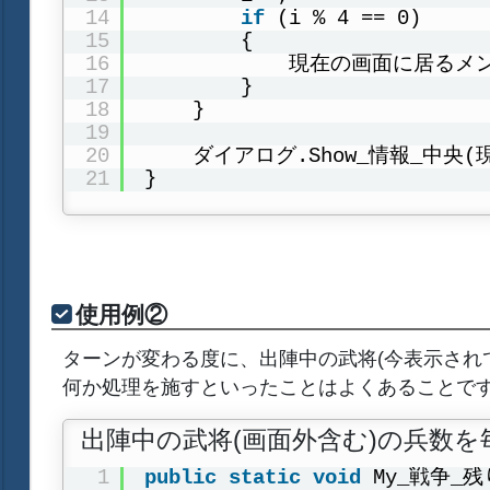
14
if
(i % 4 == 0)
15
{
16
現在の画面に居るメン
17
}
18
}
19
20
ダイアログ.Show_情報_中央
21
}
使用例②
ターンが変わる度に、出陣中の武将(今表示され
何か処理を施すといったことはよくあることで
出陣中の武将(画面外含む)の兵数
1
public
static
void
My_戦争_