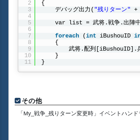
2
{
3
デバッグ出力(
"残りターン"
+
4
5
var list = 武将.戦争.出
6
7
foreach
(
int
iBushouID 
i
8
{
9
武将.配列[iBushouID]
10
}
11
}
その他
「My_戦争_残りターン変更時」イベントハン