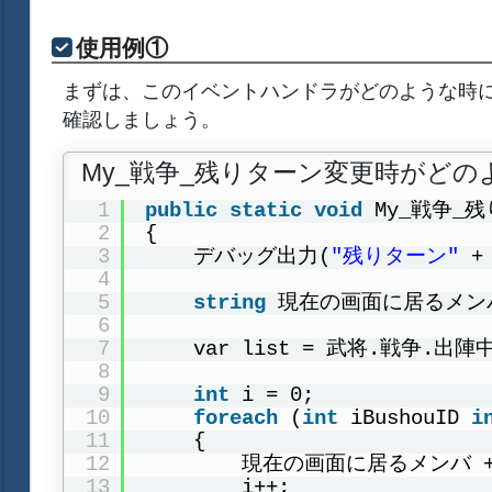
使用例①
まずは、このイベントハンドラがどのような時
確認しましょう。
My_戦争_残りターン変更時がど
1
public
static
void
My_戦争_
2
{
3
デバッグ出力(
"残りターン"
+
4
5
string
現在の画面に居るメンバ
6
7
var list = 武将.戦争.
8
9
int
i = 0;
10
foreach
(
int
iBushouID 
i
11
{
12
現在の画面に居るメンバ += 
13
i++;