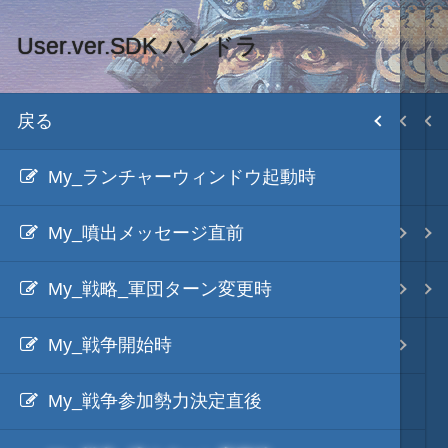
User.ver.SDK ハンドラ
C#で記述する場合
MOD・開発環境
目次
戻る
戻る
戻る
HD version トップ
My_ランチャーウィンドウ起動時
User.version.SDK
HD.version.SDK
初期設置
My_噴出メッセージ直前
User.ver.SDK クラス
C++/CLIで記述する場合
武将データ
My_戦略_軍団ターン変更時
User.ver.SDK ハンドラ
C#で記述する場合
ファイル構成
My_戦争開始時
C#とIronPythonの利用
各種エディタ
My_戦争参加勢力決定直後
C#からExcelを利用する
画像入替