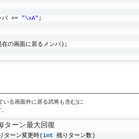
バ += 
"\xA"
;
(現在の画面に居るメンバ);
ている画面外に居る武将も含む)に
す。
を毎ターン最大回復
残りターン変更時(
int
残りターン数)