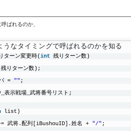
に呼ばれるのか、
のようなタイミングで呼ばれるのかを知る
残りターン変更時(
int
残りターン数)
 残りターン数);
 = 
""
;
出陣中_表示戦場_武将番号リスト;
n
list)
武将.配列[iBushouID].姓名 + 
"/"
;