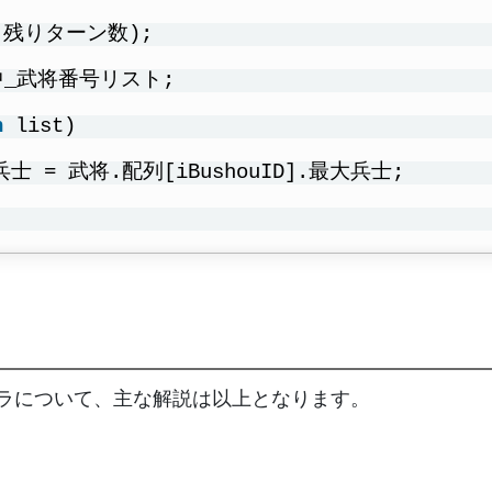
 残りターン数);
陣中_武将番号リスト;
n
list)
.兵士 = 武将.配列[iBushouID].最大兵士;
ドラについて、主な解説は以上となります。