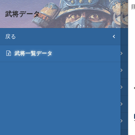
武将データ
目次
戻る
HD version トップ
武将一覧データ
初期設置
武将データ
ファイル構成
各種エディタ
画像入替