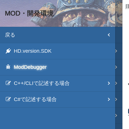
MOD・開発環境
目次
戻る
HD version トップ
HD.version.SDK
初期設置
ModDebugger
武将データ
C++/CLIで記述する場合
ファイル構成
C#で記述する場合
各種エディタ
画像入替