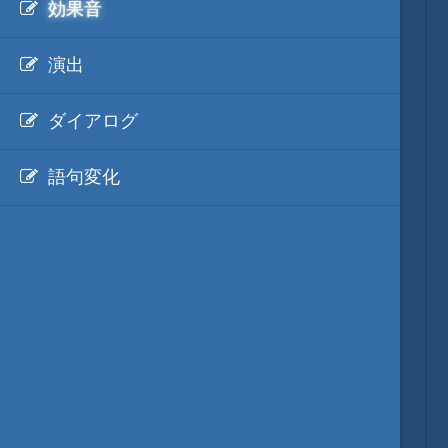
効果音
映像入替
演出
音入替
ダイアログ
MOD・開発環境
語句変化
質問・コンタクト
天翔記 95wpk のホームへ