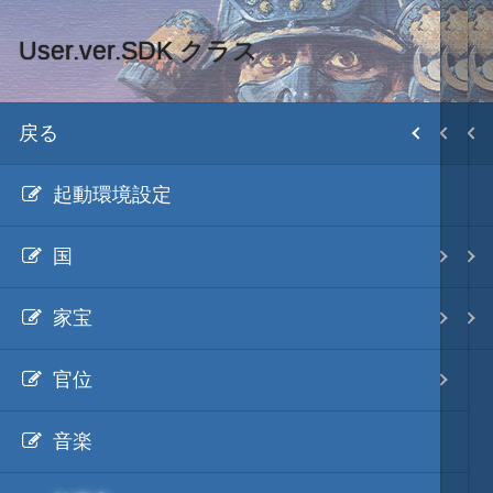
User.ver.SDK クラス
C#で記述する場合
MOD・開発環境
目次
戻る
戻る
戻る
HD version トップ
起動環境設定
User.version.SDK
HD.version.SDK
初期設置
国
User.ver.SDK クラス
C++/CLIで記述する場合
武将データ
家宝
User.ver.SDK ハンドラ
C#で記述する場合
ファイル構成
官位
C#とIronPythonの利用
各種エディタ
音楽
C#からExcelを利用する
画像入替